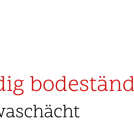
dig bodeständ
waschächt