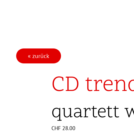
« zurück
CD tren
quartett 
CHF
28.00